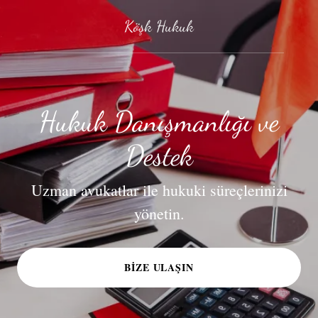
Köşk Hukuk
Hukuk Danışmanlığı ve
Destek
Uzman avukatlar ile hukuki süreçlerinizi
yönetin.
BIZE ULAŞIN